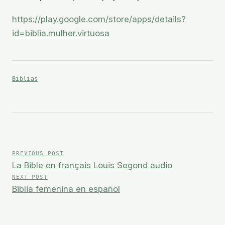
https://play.google.com/store/apps/details?
id=biblia.mulher.virtuosa
Biblias
Navegación
de
PREVIOUS POST
La Bible en français Louis Segond audio
entradas
NEXT POST
Biblia femenina en español